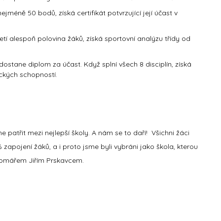
jméně 50 bodů, získá certifikát potvrzující její účast v
loletí alespoň polovina žáků, získá sportovní analýzu třídy od
dostane diplom za účast. Když splní všech 8 disciplín, získá
ických schopností.
 patřit mezi nejlepší školy. A nám se to daří! Všichni žáci
zapojení žáků, a i proto jsme byli vybráni jako škola, kterou
alomářem Jiřím Prskavcem.