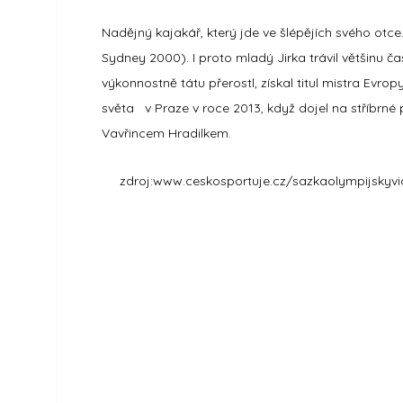
Nadějný kajakář, který jde ve šlépějích svého otce
Sydney 2000). I proto mladý Jirka trávil většinu 
výkonnostně tátu přerostl, získal titul mistra Evro
světa v Praze v roce 2013, když dojel na stříbr
Vavřincem Hradilkem.
zdroj:www.ceskosportuje.cz/sazkaolympijskyvi