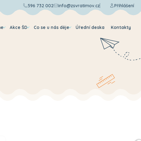
596 732 002
info@zsvratimov.cz
Přihlášení
me
Akce ŠD
Co se u nás děje
Úřední deska
Kontakty