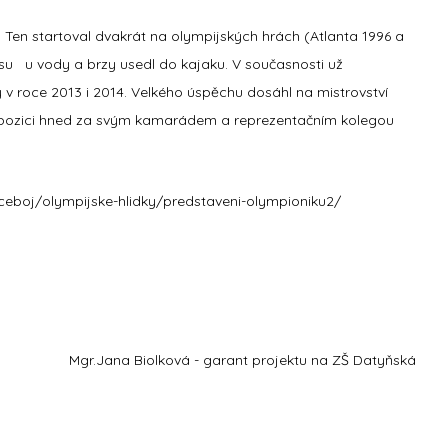
. Ten startoval dvakrát na olympijských hrách (Atlanta 1996 a
času u vody a brzy usedl do kajaku. V současnosti už
py v roce 2013 i 2014. Velkého úspěchu dosáhl na mistrovství
né pozici hned za svým kamarádem a reprezentačním kolegou
ceboj/olympijske-hlidky/predstaveni-olympioniku2/
Mgr.Jana Biolková - garant projektu na ZŠ Datyňská