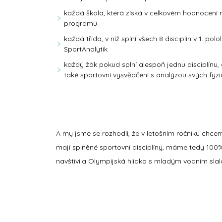
každá škola, která získá v celkovém hodnocení ne
programu.
každá třída, v níž splní všech 8 disciplín v 1. po
SportAnalytik
každý žák pokud splní alespoň jednu disciplínu, 
také sportovní vysvědčení s analýzou svých fyz
A my jsme se rozhodli, že v letošním ročníku chceme
mají splněné sportovní disciplíny, máme tedy 100% 
navštívila Olympijská hlídka s mladým vodním sl