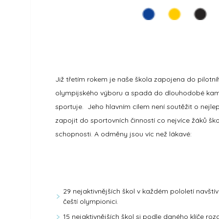
Již třetím rokem je naše škola zapojena do pilotn
olympijského výboru a spadá do dlouhodobé kamp
sportuje. Jeho hlavním cílem není soutěžit o nejl
zapojit do sportovních činností co nejvíce žáků školy
schopnosti. A odměny jsou víc než lákavé:
29 nejaktivnějších škol v každém pololetí navští
čeští olympionici.
15 nejaktivnějších škol si podle daného klíče ro