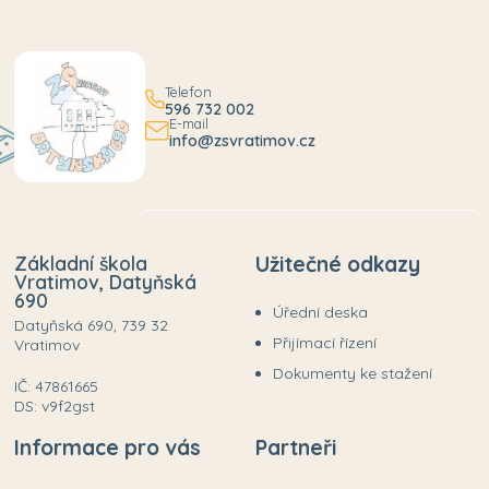
Telefon
596 732 002
E-mail
info@zsvratimov.cz
Základní škola
Užitečné odkazy
Vratimov, Datyňská
690
Úřední deska
Datyňská 690, 739 32
Přijímací řízení
Vratimov
Dokumenty ke stažení
IČ: 47861665
DS: v9f2gst
Informace pro vás
Partneři